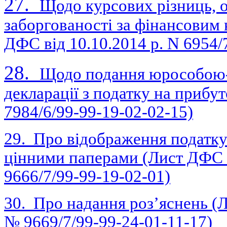
27.
Щодо курсових різниць, 
заборгованості за фінансовим 
ДФС від 10.10.2014 р. N 6954/
28.
Щодо подання юрособою-
декларації з податку на прибу
7984/6/99-99-19-02-02-15)
29. Про відображення податку 
цінними паперами (Лист ДФС У
9666/7/99-99-19-02-01)
30. Про надання роз’яснень (Л
№ 9669/7/99-99-24-01-11-17)