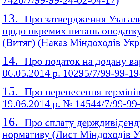
7420/7/99-99-24-02-04-17)
13.
Про затвердження Узагаль
щодо окремих питань оподатку
(Витяг) (
Наказ Міндоходів Укра
14.
Про податок на додану ва
06.05.2014 р. 10295/7/99-99-19
15.
Про перенесення термінів
19.06.2014 р. № 14544/7/99-99
16.
Про сплату держдивіденді
нормативу (Лист Міндоходів Ук